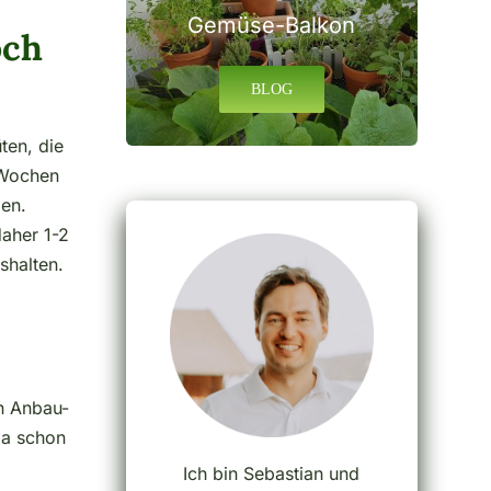
Gemüse-Balkon
och
BLOG
ten, die
 Wochen
den.
aher 1-2
shalten.
en Anbau-
ja schon
Ich bin Sebastian und