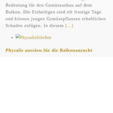
Bedeutung für den Gemüseanbau auf dem
Balkon. Die Eisheiligen sind oft frostige Tage
und können jungen Gemüsepflanzen erheblichen
Schaden zufügen. In diesem
[...]
Physalis aussäen für die Balkonanzucht
März 3rd, 2024
Mit dem Physalis aussäen beginnt die Anzucht
von Physalis auf dem Balkon. Die Physalis-
Pflanzen brauchen vom ersten Aussäen bis zur
Ernte etwa fünf bis sechs Monate. Daher sollte
die Aussaat von Physalis bereits zu
[...]