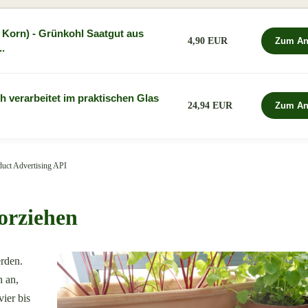
Korn) - Grünkohl Saatgut aus
4,90 EUR
Zum An
..
 verarbeitet im praktischen Glas
24,94 EUR
Zum An
oduct Advertising API
orziehen
rden.
h an,
ier bis