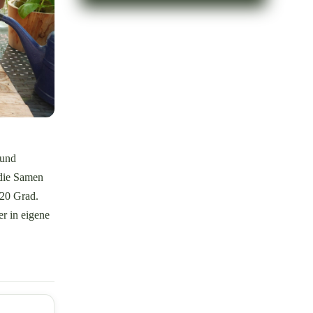
 und
 die Samen
-20 Grad.
r in eigene