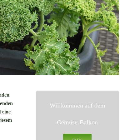
enden
senden
Willkommen auf dem
 eine
diesem
Gemüse-Balkon