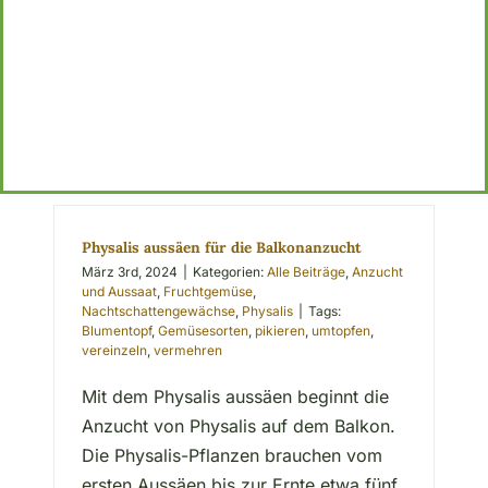
Physalis aussäen für die Balkonanzucht
März 3rd, 2024
|
Kategorien:
Alle Beiträge
,
Anzucht
und Aussaat
,
Fruchtgemüse
,
Nachtschattengewächse
,
Physalis
|
Tags:
Blumentopf
,
Gemüsesorten
,
pikieren
,
umtopfen
,
vereinzeln
,
vermehren
Mit dem Physalis aussäen beginnt die
Anzucht von Physalis auf dem Balkon.
Die Physalis-Pflanzen brauchen vom
ersten Aussäen bis zur Ernte etwa fünf