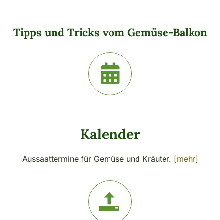
Tipps und Tricks vom Gemüse-Balkon
Kalender
Aussaattermine für Gemüse und Kräuter.
[mehr]