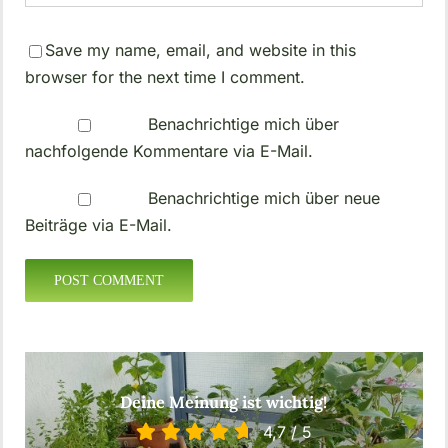
Save my name, email, and website in this
browser for the next time I comment.
Benachrichtige mich über
nachfolgende Kommentare via E-Mail.
Benachrichtige mich über neue
Beiträge via E-Mail.
Deine Meinung ist wichtig!
4,7
/
5