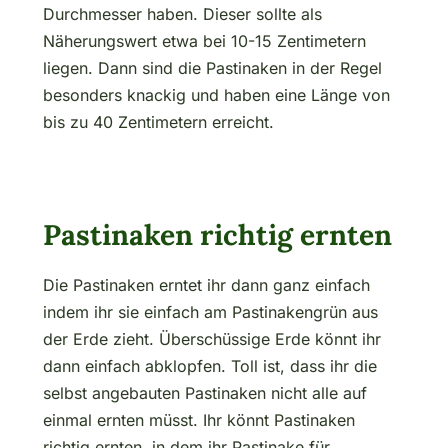
Durchmesser haben. Dieser sollte als
Näherungswert etwa bei 10-15 Zentimetern
liegen. Dann sind die Pastinaken in der Regel
besonders knackig und haben eine Länge von
bis zu 40 Zentimetern erreicht.
Pastinaken richtig ernten
Die Pastinaken erntet ihr dann ganz einfach
indem ihr sie einfach am Pastinakengrün aus
der Erde zieht. Überschüssige Erde könnt ihr
dann einfach abklopfen. Toll ist, dass ihr die
selbst angebauten Pastinaken nicht alle auf
einmal ernten müsst. Ihr könnt Pastinaken
richtig ernten, in dem ihr Pastinake für