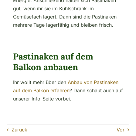
Energie. Anschließend halten sich Pastinaken
gut, wenn ihr sie im Kühlschrank im
Gemüsefach lagert. Dann sind die Pastinaken
mehrere Tage lagerfähig und bleiben frisch.
Pastinaken auf dem
Balkon anbauen
Ihr wollt mehr über den
Anbau von Pastinaken
auf dem Balkon erfahren
? Dann schaut auch auf
unserer Info-Seite vorbei.
Zurück
Vor