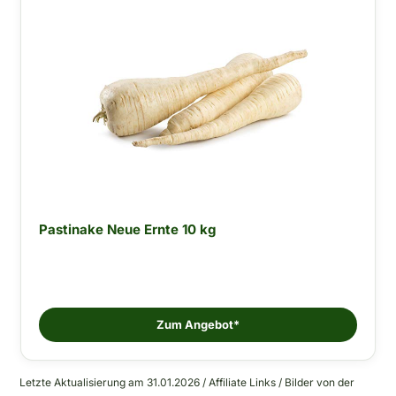
Pastinake Neue Ernte 10 kg
Zum Angebot*
Letzte Aktualisierung am 31.01.2026 / Affiliate Links / Bilder von der