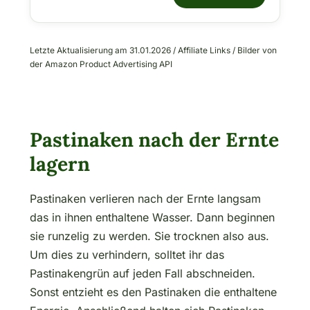
Letzte Aktualisierung am 31.01.2026 / Affiliate Links / Bilder von
der Amazon Product Advertising API
Pastinaken nach der Ernte
lagern
Pastinaken verlieren nach der Ernte langsam
das in ihnen enthaltene Wasser. Dann beginnen
sie runzelig zu werden. Sie trocknen also aus.
Um dies zu verhindern, solltet ihr das
Pastinakengrün auf jeden Fall abschneiden.
Sonst entzieht es den Pastinaken die enthaltene