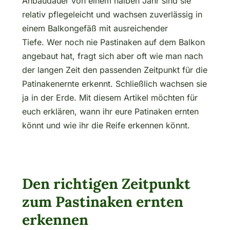
Anbaudauer von einem halben Jahr sind sie
relativ pflegeleicht und wachsen zuverlässig in
einem Balkongefäß mit ausreichender
Tiefe. Wer noch nie Pastinaken auf dem Balkon
angebaut hat, fragt sich aber oft wie man nach
der langen Zeit den passenden Zeitpunkt für die
Patinakenernte erkennt. Schließlich wachsen sie
ja in der Erde. Mit diesem Artikel möchten für
euch erklären, wann ihr eure Patinaken ernten
könnt und wie ihr die Reife erkennen könnt.
Den richtigen Zeitpunkt
zum Pastinaken ernten
erkennen