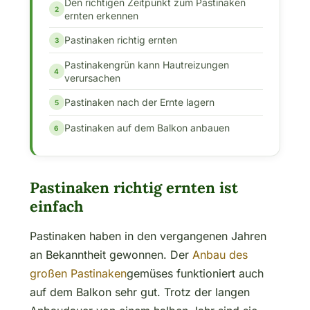
Den richtigen Zeitpunkt zum Pastinaken
ernten erkennen
Pastinaken richtig ernten
Pastinakengrün kann Hautreizungen
verursachen
Pastinaken nach der Ernte lagern
Pastinaken auf dem Balkon anbauen
Pastinaken richtig ernten ist
einfach
Pastinaken haben in den vergangenen Jahren
an Bekanntheit gewonnen. Der
Anbau des
großen Pastinaken
gemüses funktioniert auch
auf dem Balkon sehr gut. Trotz der langen