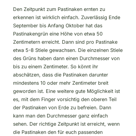
Den Zeitpunkt zum Pastinaken ernten zu
erkennen ist wirklich einfach. Zuverlässig Ende
September bis Anfang Oktober hat das
Pastinakengrün eine Höhe von etwa 50
Zentimetern erreicht. Dann sind pro Pastinake
etwa 5-8 Stiele gewachsen. Die einzelnen Stiele
des Grüns haben dann einen Durchmesser von
bis zu einem Zentimeter. So könnt ihr
abschätzen, dass die Pastinaken darunter
mindestens 10 oder mehr Zentimeter breit
geworden ist. Eine weitere gute Möglichkeit ist
es, mit dem Finger vorsichtig den oberen Teil
der Pastinaken von Erde zu befreien. Dann
kann man den Durchmesser ganz einfach
sehen. Der richtige Zeitpunkt ist erreicht, wenn
die Pastinaken den für euch passenden