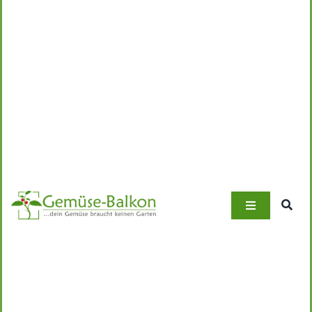
Toggle
Navigation
Blog
Anbauen
Sorten