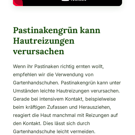
Pastinakengrün kann
Hautreizungen
verursachen
Wenn ihr Pastinaken richtig ernten wollt,
empfehlen wir die Verwendung von
Gartenhandschuhen. Pastinakengrün kann unter
Umständen leichte Hautreizungen verursachen.
Gerade bei intensivem Kontakt, beispielweise
beim kräftigen Zufassen und Herausziehen,
reagiert die Haut manchmal mit Reizungen auf
den Kontakt. Dies lässt sich durch
Gartenhandschuhe leicht vermeiden.