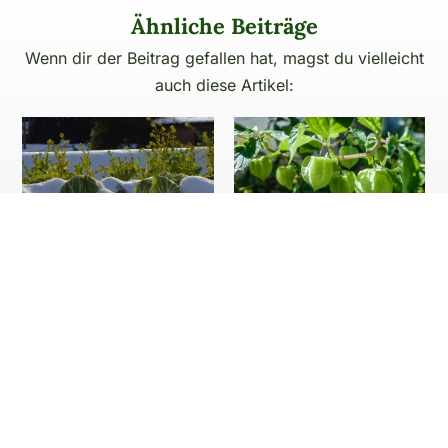
Ähnliche Beiträge
Wenn dir der Beitrag gefallen hat, magst du vielleicht
auch diese Artikel:
Warum Gemüse erst nach
Physalis aussäen für die
den Eisheiligen auf den
Balkonanzucht
Balkon darf
März 3rd, 2024
|
0 Kommentare
April 28th, 2024
|
1 Kommentar
ZURÜCK ZUM BLOG