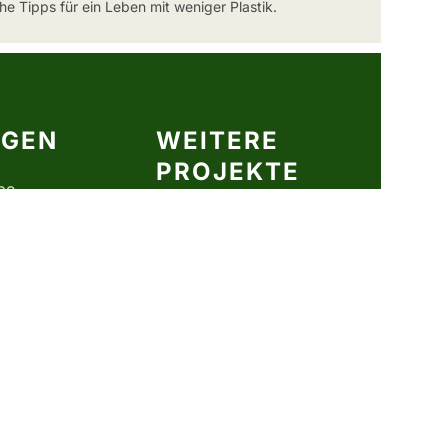
e Tipps für ein Leben mit weniger Plastik.
LGEN
WEITERE
PROJEKTE
be
Kitchencouple
Mörserwelt
Plastikrein