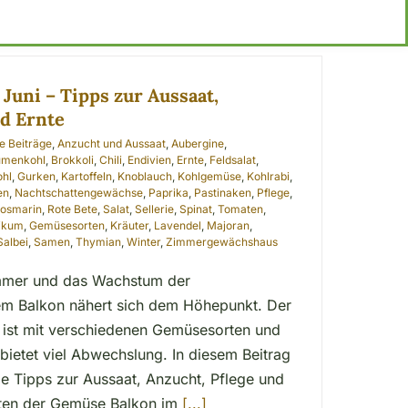
Juni – Tipps zur Aussaat,
nd Ernte
le Beiträge
,
Anzucht und Aussaat
,
Aubergine
,
umenkohl
,
Brokkoli
,
Chili
,
Endivien
,
Ernte
,
Feldsalat
,
ohl
,
Gurken
,
Kartoffeln
,
Knoblauch
,
Kohlgemüse
,
Kohlrabi
,
en
,
Nachtschattengewächse
,
Paprika
,
Pastinaken
,
Pflege
,
osmarin
,
Rote Bete
,
Salat
,
Sellerie
,
Spinat
,
Tomaten
,
likum
,
Gemüsesorten
,
Kräuter
,
Lavendel
,
Majoran
,
Salbei
,
Samen
,
Thymian
,
Winter
,
Zimmergewächshaus
mmer und das Wachstum der
m Balkon nähert sich dem Höhepunkt. Der
 ist mit verschiedenen Gemüsesorten und
bietet viel Abwechslung. In diesem Beitrag
 Tipps zur Aussaat, Anzucht, Pflege und
iten der Gemüse Balkon im
[...]