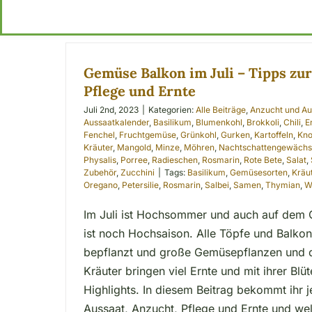
Gemüse Balkon im Juli – Tipps zur
Pflege und Ernte
Juli 2nd, 2023
|
Kategorien:
Alle Beiträge
,
Anzucht und Au
Aussaatkalender
,
Basilikum
,
Blumenkohl
,
Brokkoli
,
Chili
,
E
Fenchel
,
Fruchtgemüse
,
Grünkohl
,
Gurken
,
Kartoffeln
,
Kno
Kräuter
,
Mangold
,
Minze
,
Möhren
,
Nachtschattengewäch
Physalis
,
Porree
,
Radieschen
,
Rosmarin
,
Rote Bete
,
Salat
,
Zubehör
,
Zucchini
|
Tags:
Basilikum
,
Gemüsesorten
,
Kräu
Oregano
,
Petersilie
,
Rosmarin
,
Salbei
,
Samen
,
Thymian
,
W
Im Juli ist Hochsommer und auch auf dem 
ist noch Hochsaison. Alle Töpfe und Balko
bepflanzt und große Gemüsepflanzen und d
Kräuter bringen viel Ernte und mit ihrer Blü
Highlights. In diesem Beitrag bekommt ihr
Aussaat, Anzucht, Pflege und Ernte und we