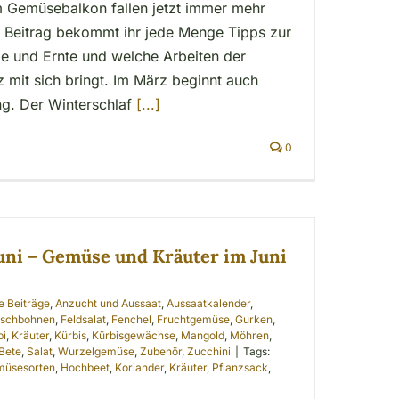
 Gemüsebalkon fallen jetzt immer mehr
 Beitrag bekommt ihr jede Menge Tipps zur
ge und Ernte und welche Arbeiten der
mit sich bringt. Im März beginnt auch
ng. Der Winterschlaf
[...]
0
uni – Gemüse und Kräuter im Juni
le Beiträge
,
Anzucht und Aussaat
,
Aussaatkalender
,
schbohnen
,
Feldsalat
,
Fenchel
,
Fruchtgemüse
,
Gurken
,
bi
,
Kräuter
,
Kürbis
,
Kürbisgewächse
,
Mangold
,
Möhren
,
Bete
,
Salat
,
Wurzelgemüse
,
Zubehör
,
Zucchini
|
Tags:
üsesorten
,
Hochbeet
,
Koriander
,
Kräuter
,
Pflanzsack
,