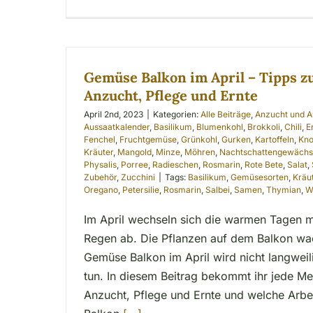
Gemüse Balkon im April – Tipps zu
Anzucht, Pflege und Ernte
April 2nd, 2023
|
Kategorien:
Alle Beiträge
,
Anzucht und A
Aussaatkalender
,
Basilikum
,
Blumenkohl
,
Brokkoli
,
Chili
,
E
Fenchel
,
Fruchtgemüse
,
Grünkohl
,
Gurken
,
Kartoffeln
,
Kno
Kräuter
,
Mangold
,
Minze
,
Möhren
,
Nachtschattengewäch
Physalis
,
Porree
,
Radieschen
,
Rosmarin
,
Rote Bete
,
Salat
,
Zubehör
,
Zucchini
|
Tags:
Basilikum
,
Gemüsesorten
,
Kräu
Oregano
,
Petersilie
,
Rosmarin
,
Salbei
,
Samen
,
Thymian
,
W
Im April wechseln sich die warmen Tagen m
Regen ab. Die Pflanzen auf dem Balkon wach
Gemüse Balkon im April wird nicht langweili
tun. In diesem Beitrag bekommt ihr jede M
Anzucht, Pflege und Ernte und welche Arb