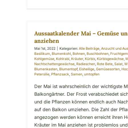
Aussaatkalender Mai – Gemüse un
anziehen
Mai 1st, 2022
|
Kategorien:
Alle Beiträge
,
Anzucht und Au
Basilikum
,
Blumenkohl
,
Bohnen
,
Buschbohnen
,
Fruchtgem
Kohlgemüse
,
Kohlrabi
,
Kräuter
,
Kürbis
,
Kürbisgewächse
,
M
Nachtschattengewächse
,
Radieschen
,
Rote Bete
,
Salat
,
W
Blumenkasten
,
Blumentopf
,
Eisheilige
,
Gemüsesorten
,
Hoc
Petersilie
,
Pflanzsack
,
Samen
,
umtopfen
Der Mai ist wahrscheinlich der wichtigste Mo
Balkongärtner. Der Frost verabschiedet sic
und die Pflanzen können endlich auch Nach
auf den Balkon umziehen. Die Zahl der Pfla
angezogen werden können erreicht ihren 
Kräuter im Mai anziehen ist problemlos un