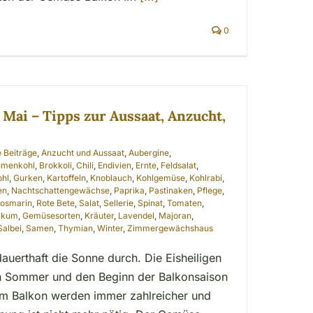
0
Mai – Tipps zur Aussaat, Anzucht,
e Beiträge
,
Anzucht und Aussaat
,
Aubergine
,
umenkohl
,
Brokkoli
,
Chili
,
Endivien
,
Ernte
,
Feldsalat
,
ohl
,
Gurken
,
Kartoffeln
,
Knoblauch
,
Kohlgemüse
,
Kohlrabi
,
en
,
Nachtschattengewächse
,
Paprika
,
Pastinaken
,
Pflege
,
osmarin
,
Rote Bete
,
Salat
,
Sellerie
,
Spinat
,
Tomaten
,
likum
,
Gemüsesorten
,
Kräuter
,
Lavendel
,
Majoran
,
Salbei
,
Samen
,
Thymian
,
Winter
,
Zimmergewächshaus
auerthaft die Sonne durch. Die Eisheiligen
 Sommer und den Beginn der Balkonsaison
em Balkon werden immer zahlreicher und