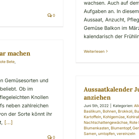
wachsen. Auch auf dem
Aufgaben an. In diesem
0
Aussaat, Anzucht, Pfle
Gemüse Balkon im März 
kalendarisch der Frühli
Weiterlesen
bar machen
ote Bete
,
den Gemüsesorten und
Aussaatkalender J
beliebt. Ob im
anziehen
legeleichten Knollen
rfs neben zahlreichen
Juni 5th, 2022
|
Kategorien:
Al
Basilikum
,
Bohnen
,
Brokkoli
,
Bu
von der Sorte könnt ihr
Kartoffeln
,
Kohlgemüse
,
Kohlra
t,
[...]
Nachtschattengewächse
,
Rote 
Blumenkasten
,
Blumentopf
,
Gem
Samen
,
umtopfen
,
vereinzeln
0