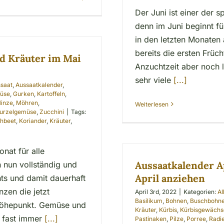
Der Juni ist einer der 
denn im Juni beginnt für
in den letzten Monaten
bereits die ersten Früc
d Kräuter im Mai
Anzuchtzeit aber noch l
sehr viele
[...]
ssaat
,
Aussaatkalender
,
üse
,
Gurken
,
Kartoffeln
,
inze
,
Möhren
,
Weiterlesen
urzelgemüse
,
Zucchini
|
Tags:
hbeet
,
Koriander
,
Kräuter
,
nat für alle
Aussaatkalender A
h nun vollständig und
April anziehen
ts und damit dauerhaft
nzen die jetzt
April 3rd, 2022
|
Kategorien:
Al
Basilikum
,
Bohnen
,
Buschbohn
Höhepunkt. Gemüse und
Kräuter
,
Kürbis
,
Kürbisgewächs
d fast immer
[...]
Pastinaken
,
Pilze
,
Porree
,
Radi