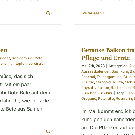
0
Weiterlesen
zen
Gemüse Balkon im 
Pflege und Ernte
ussaat
,
Kohlgemüse
,
Rote
ieren
,
umtopfen
,
vereinzeln
Mai 7th, 2023
|
Kategorien:
All
Aussaatkalender
,
Basilikum
,
Bl
müse, das sich
Fenchel
,
Fruchtgemüse
,
Grünk
Kräuter
,
Mangold
,
Minze
,
Möhr
. Mit ein paar
Physalis
,
Porree
,
Radieschen
,
R
 ihr Rote Bete auf dem
Zubehör
,
Zucchini
|
Tags:
Basi
Oregano
,
Petersilie
,
Rosmarin
,
ahrt ihr, wie ihr Rote
ote Bete aus Samen
Im Mai kommt endlich d
kündigen den nahenden
an. Die Pflanzen auf d
0