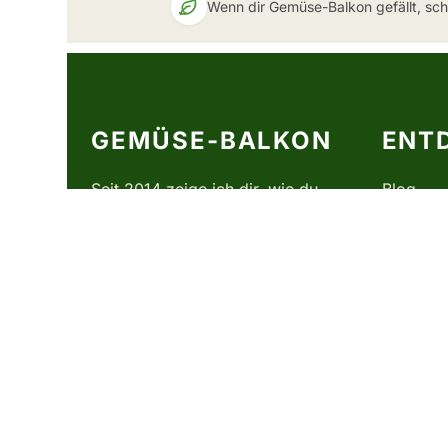
Wenn dir Gemüse-Balkon gefällt, sc
GEMÜSE-BALKON
ENT
Seit 2014 zeige ich dir, wie du
Blog
auch ohne Garten frisches
Anbauen
Gemüse auf dem Balkon
Sorten
anbauen kannst — mit ehrlichen
Anleitungen, Sortenporträts und
Kräuter
dem Zubehör, das ich selbst
Aussaatk
nutze.