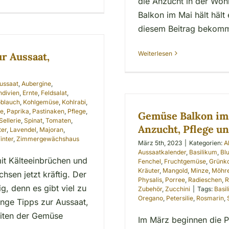
die Anzucht in der Woh
Balkon im Mai hält hält
diesem Beitrag bekom
Weiterlesen
r Aussaat,
ussaat
,
Aubergine
,
ndivien
,
Ernte
,
Feldsalat
,
blauch
,
Kohlgemüse
,
Kohlrabi
,
se
,
Paprika
,
Pastinaken
,
Pflege
,
Gemüse Balkon im 
Sellerie
,
Spinat
,
Tomaten
,
Anzucht, Pflege u
ter
,
Lavendel
,
Majoran
,
inter
,
Zimmergewächshaus
März 5th, 2023
|
Kategorien:
A
Aussaatkalender
,
Basilikum
,
Bl
it Kälteeinbrüchen und
Fenchel
,
Fruchtgemüse
,
Grünk
Kräuter
,
Mangold
,
Minze
,
Möhr
sen jetzt kräftig. Der
Physalis
,
Porree
,
Radieschen
,
R
g, denn es gibt viel zu
Zubehör
,
Zucchini
|
Tags:
Basi
Oregano
,
Petersilie
,
Rosmarin
,
enge Tipps zur Aussaat,
eiten der Gemüse
Im März beginnen die P