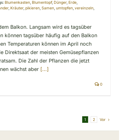
gs:
Blumenkasten
,
Blumentopf
,
Dünger
,
Erde
,
ander
,
Kräuter
,
pikieren
,
Samen
,
umtopfen
,
vereinzeln
,
 dem Balkon. Langsam wird es tagsüber
n können tagsüber häufig auf den Balkon
hen Temperaturen können im April noch
 die Direktsaat der meisten Gemüsepflanzen
ratsam. Die Zahl der Pflanzen die jetzt
nen wächst aber
[...]
0
Vor
1
2