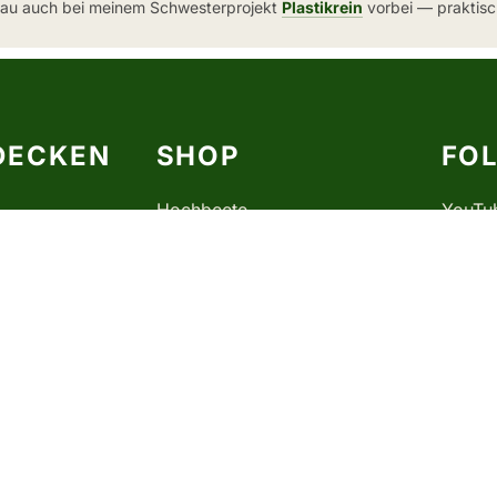
hau auch bei meinem Schwesterprojekt
Plastikrein
vorbei — praktisch
DECKEN
SHOP
FO
Hochbeete
YouTu
Anzuchtzubehör
Blumentöpfe und Behälter
Pilze
alender
Bokashi und Kompostierer
Bücher