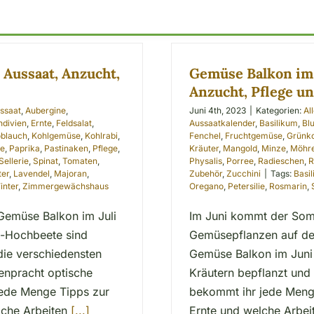
 Aussaat, Anzucht,
Gemüse Balkon im 
Anzucht, Pflege u
ssaat
,
Aubergine
,
Juni 4th, 2023
|
Kategorien:
Al
ndivien
,
Ernte
,
Feldsalat
,
Aussaatkalender
,
Basilikum
,
Bl
blauch
,
Kohlgemüse
,
Kohlrabi
,
Fenchel
,
Fruchtgemüse
,
Grünk
se
,
Paprika
,
Pastinaken
,
Pflege
,
Kräuter
,
Mangold
,
Minze
,
Möhr
Sellerie
,
Spinat
,
Tomaten
,
Physalis
,
Porree
,
Radieschen
,
R
ter
,
Lavendel
,
Majoran
,
Zubehör
,
Zucchini
|
Tags:
Basi
inter
,
Zimmergewächshaus
Oregano
,
Petersilie
,
Rosmarin
,
Gemüse Balkon im Juli
Im Juni kommt der So
n-Hochbeete sind
Gemüsepflanzen auf de
ie verschiedensten
Gemüse Balkon im Juni
tenpracht optische
Kräutern bepflanzt und 
 jede Menge Tipps zur
bekommt ihr jede Menge
lche Arbeiten
[...]
Ernte und welche Arbe