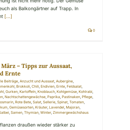
nung ist nicht mehr nötig. Der Gemüse
 euch als Balkongärtner auf Trapp. In
mt
[...]
0
März – Tipps zur Aussaat,
nd Ernte
lle Beiträge
,
Anzucht und Aussaat
,
Aubergine
,
umenkohl
,
Brokkoli
,
Chili
,
Endivien
,
Ernte
,
Feldsalat
,
ohl
,
Gurken
,
Kartoffeln
,
Knoblauch
,
Kohlgemüse
,
Kohlrabi
,
en
,
Nachtschattengewächse
,
Paprika
,
Pastinaken
,
Pflege
,
osmarin
,
Rote Bete
,
Salat
,
Sellerie
,
Spinat
,
Tomaten
,
likum
,
Gemüsesorten
,
Kräuter
,
Lavendel
,
Majoran
,
Salbei
,
Samen
,
Thymian
,
Winter
,
Zimmergewächshaus
flanzen draußen wieder stärker zu