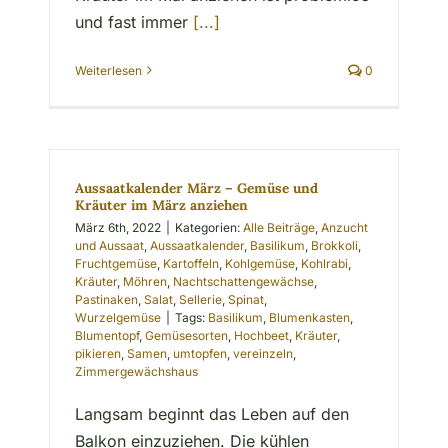
und fast immer
[...]
Weiterlesen
0
Aussaatkalender März – Gemüse und
Kräuter im März anziehen
März 6th, 2022
|
Kategorien:
Alle Beiträge
,
Anzucht
und Aussaat
,
Aussaatkalender
,
Basilikum
,
Brokkoli
,
Fruchtgemüse
,
Kartoffeln
,
Kohlgemüse
,
Kohlrabi
,
Kräuter
,
Möhren
,
Nachtschattengewächse
,
Pastinaken
,
Salat
,
Sellerie
,
Spinat
,
Wurzelgemüse
|
Tags:
Basilikum
,
Blumenkasten
,
Blumentopf
,
Gemüsesorten
,
Hochbeet
,
Kräuter
,
pikieren
,
Samen
,
umtopfen
,
vereinzeln
,
Zimmergewächshaus
Langsam beginnt das Leben auf den
Balkon einzuziehen. Die kühlen