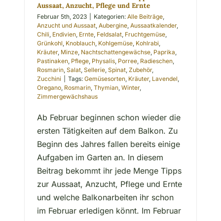
Aussaat, Anzucht, Pflege und Ernte
Februar 5th, 2023
|
Kategorien:
Alle Beiträge
,
Anzucht und Aussaat
,
Aubergine
,
Aussaatkalender
,
Chili
,
Endivien
,
Ernte
,
Feldsalat
,
Fruchtgemüse
,
Grünkohl
,
Knoblauch
,
Kohlgemüse
,
Kohlrabi
,
Kräuter
,
Minze
,
Nachtschattengewächse
,
Paprika
,
Pastinaken
,
Pflege
,
Physalis
,
Porree
,
Radieschen
,
Rosmarin
,
Salat
,
Sellerie
,
Spinat
,
Zubehör
,
Zucchini
|
Tags:
Gemüsesorten
,
Kräuter
,
Lavendel
,
Oregano
,
Rosmarin
,
Thymian
,
Winter
,
Zimmergewächshaus
Ab Februar beginnen schon wieder die
ersten Tätigkeiten auf dem Balkon. Zu
Beginn des Jahres fallen bereits einige
Aufgaben im Garten an. In diesem
Beitrag bekommt ihr jede Menge Tipps
zur Aussaat, Anzucht, Pflege und Ernte
und welche Balkonarbeiten ihr schon
im Februar erledigen könnt. Im Februar