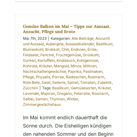
Gemüse Balkon im Mai – Tipps zur Aussaat,
Anzucht, Pflege und Ernte
Mai 7th, 2023
|
Kategorien:
Alle Beiträge
,
Anzucht
und Aussaat
,
Aubergine
,
Aussaatkalender
,
Basilikum
,
Blumenkohl
,
Brokkoli
,
Chili
,
Endivien
,
Ernte
,
Feldsalat
,
Fenchel
,
Fruchtgemüse
,
Grünkohl
,
Gurken
,
Kartoffeln
,
Knoblauch
,
Kohlgemüse
,
Kohlrabi
,
Kräuter
,
Mangold
,
Minze
,
Möhren
,
Nachtschattengewächse
,
Paprika
,
Pastinaken
,
Pflege
,
Physalis
,
Porree
,
Radieschen
,
Rosmarin
,
Rote Bete
,
Salat
,
Sellerie
,
Spinat
,
Tomaten
,
Zubehör
,
Zucchini
|
Tags:
Basilikum
,
Gemüsesorten
,
Kräuter
,
Lavendel
,
Majoran
,
Oregano
,
Petersilie
,
Rosmarin
,
Salbei
,
Samen
,
Thymian
,
Winter
,
Zimmergewächshaus
Im Mai kommt endlich dauerthaft die
Sonne durch. Die Eisheiligen kündigen
den nahenden Sommer und den Beginn