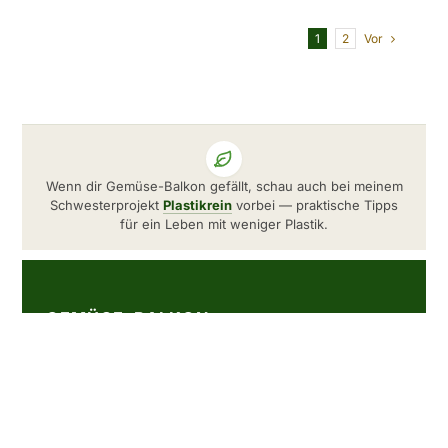
Vor
1
2
Wenn dir Gemüse-Balkon gefällt, schau auch bei meinem
Schwesterprojekt
Plastikrein
vorbei — praktische Tipps
für ein Leben mit weniger Plastik.
GEMÜSE-BALKON
Seit 2014 zeige ich dir, wie du auch ohne
Garten frisches Gemüse auf dem Balkon
anbauen kannst — mit ehrlichen Anleitungen,
Sortenporträts und dem Zubehör, das ich