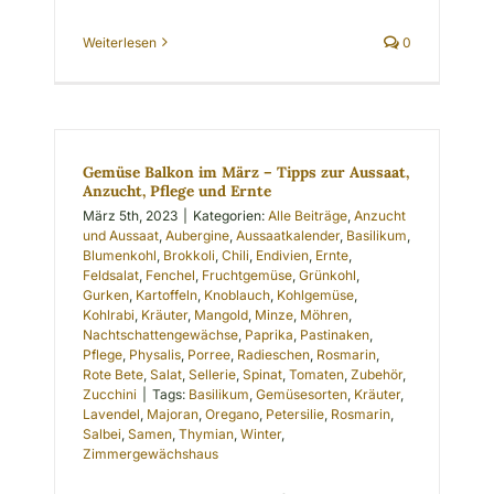
Weiterlesen
0
Gemüse Balkon im März – Tipps zur Aussaat,
Anzucht, Pflege und Ernte
März 5th, 2023
|
Kategorien:
Alle Beiträge
,
Anzucht
und Aussaat
,
Aubergine
,
Aussaatkalender
,
Basilikum
,
Blumenkohl
,
Brokkoli
,
Chili
,
Endivien
,
Ernte
,
Feldsalat
,
Fenchel
,
Fruchtgemüse
,
Grünkohl
,
Gurken
,
Kartoffeln
,
Knoblauch
,
Kohlgemüse
,
Kohlrabi
,
Kräuter
,
Mangold
,
Minze
,
Möhren
,
Nachtschattengewächse
,
Paprika
,
Pastinaken
,
Pflege
,
Physalis
,
Porree
,
Radieschen
,
Rosmarin
,
Rote Bete
,
Salat
,
Sellerie
,
Spinat
,
Tomaten
,
Zubehör
,
Zucchini
|
Tags:
Basilikum
,
Gemüsesorten
,
Kräuter
,
Lavendel
,
Majoran
,
Oregano
,
Petersilie
,
Rosmarin
,
Salbei
,
Samen
,
Thymian
,
Winter
,
Zimmergewächshaus