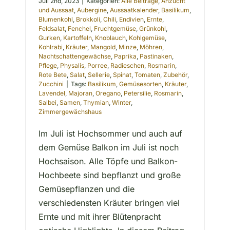
Juli 2nd, 2023
|
Kategorien:
Alle Beiträge
,
Anzucht
und Aussaat
,
Aubergine
,
Aussaatkalender
,
Basilikum
,
Blumenkohl
,
Brokkoli
,
Chili
,
Endivien
,
Ernte
,
Feldsalat
,
Fenchel
,
Fruchtgemüse
,
Grünkohl
,
Gurken
,
Kartoffeln
,
Knoblauch
,
Kohlgemüse
,
Kohlrabi
,
Kräuter
,
Mangold
,
Minze
,
Möhren
,
Nachtschattengewächse
,
Paprika
,
Pastinaken
,
Pflege
,
Physalis
,
Porree
,
Radieschen
,
Rosmarin
,
Rote Bete
,
Salat
,
Sellerie
,
Spinat
,
Tomaten
,
Zubehör
,
Zucchini
|
Tags:
Basilikum
,
Gemüsesorten
,
Kräuter
,
Lavendel
,
Majoran
,
Oregano
,
Petersilie
,
Rosmarin
,
Salbei
,
Samen
,
Thymian
,
Winter
,
Zimmergewächshaus
Im Juli ist Hochsommer und auch auf
dem Gemüse Balkon im Juli ist noch
Hochsaison. Alle Töpfe und Balkon-
Hochbeete sind bepflanzt und große
Gemüsepflanzen und die
verschiedensten Kräuter bringen viel
Ernte und mit ihrer Blütenpracht