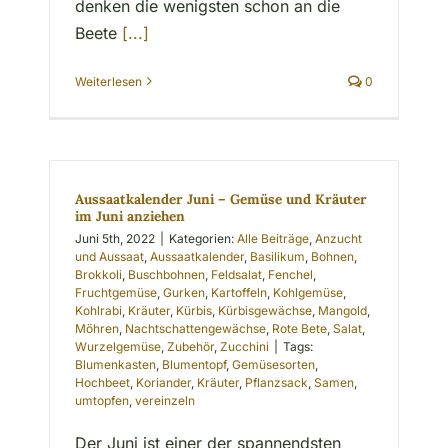
denken die wenigsten schon an die
Beete
[...]
Weiterlesen
0
Aussaatkalender Juni – Gemüse und Kräuter
im Juni anziehen
Juni 5th, 2022
|
Kategorien:
Alle Beiträge
,
Anzucht
und Aussaat
,
Aussaatkalender
,
Basilikum
,
Bohnen
,
Brokkoli
,
Buschbohnen
,
Feldsalat
,
Fenchel
,
Fruchtgemüse
,
Gurken
,
Kartoffeln
,
Kohlgemüse
,
Kohlrabi
,
Kräuter
,
Kürbis
,
Kürbisgewächse
,
Mangold
,
Möhren
,
Nachtschattengewächse
,
Rote Bete
,
Salat
,
Wurzelgemüse
,
Zubehör
,
Zucchini
|
Tags:
Blumenkasten
,
Blumentopf
,
Gemüsesorten
,
Hochbeet
,
Koriander
,
Kräuter
,
Pflanzsack
,
Samen
,
umtopfen
,
vereinzeln
Der Juni ist einer der spannendsten