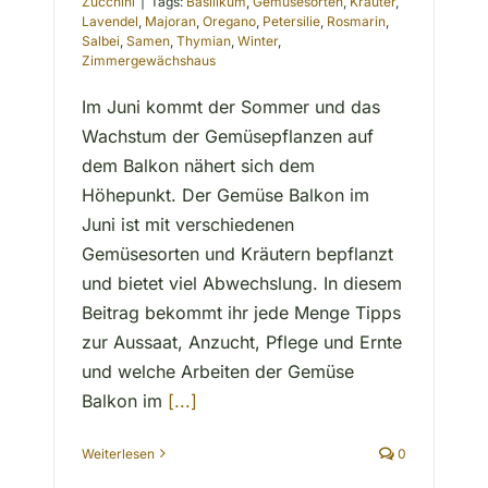
Zucchini
|
Tags:
Basilikum
,
Gemüsesorten
,
Kräuter
,
Lavendel
,
Majoran
,
Oregano
,
Petersilie
,
Rosmarin
,
Salbei
,
Samen
,
Thymian
,
Winter
,
Zimmergewächshaus
Im Juni kommt der Sommer und das
Wachstum der Gemüsepflanzen auf
dem Balkon nähert sich dem
Höhepunkt. Der Gemüse Balkon im
Juni ist mit verschiedenen
Gemüsesorten und Kräutern bepflanzt
und bietet viel Abwechslung. In diesem
Beitrag bekommt ihr jede Menge Tipps
zur Aussaat, Anzucht, Pflege und Ernte
und welche Arbeiten der Gemüse
Balkon im
[...]
Weiterlesen
0