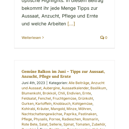
optische Highlights. In diesem Beitrag
bekommt ihr jede Menge Tipps zur
Aussaat, Anzucht, Pflege und Ernte
und welche Arbeiten
[...]
Weiterlesen
0
Gemüse Balkon im Juni – Tipps zur Aussaat,
Anzucht, Pflege und Ernte
Juni 4th, 2023
|
Kategorien:
Alle Beiträge
,
Anzucht
und Aussaat
,
Aubergine
,
Aussaatkalender
,
Basilikum
,
Blumenkohl
,
Brokkoli
,
Chili
,
Endivien
,
Ernte
,
Feldsalat
,
Fenchel
,
Fruchtgemüse
,
Grünkohl
,
Gurken
,
Kartoffeln
,
Knoblauch
,
Kohlgemüse
,
Kohlrabi
,
Kräuter
,
Mangold
,
Minze
,
Möhren
,
Nachtschattengewächse
,
Paprika
,
Pastinaken
,
Pflege
,
Physalis
,
Porree
,
Radieschen
,
Rosmarin
,
Rote Bete
,
Salat
,
Sellerie
,
Spinat
,
Tomaten
,
Zubehör
,