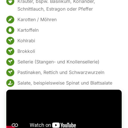
Kräuter, bspw. Basilikum, Koriander,
Schnittlauch, Estragon oder Pfeffer
Karotten / Möhren
Kartoffeln
Kohlrabi
Brokkoli
Sellerie (Stangen- und Knollensellerie)
Pastinaken, Rettich und Schwarzwurzeln
Salate, beispielsweise Spinat und Blattsalate