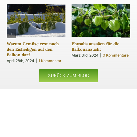
Warum Gemüse erst nach
Physalis aussäen für die
den Eisheiligen auf den
Balkonanzucht
Balkon darf
März 3rd, 2024
|
0 Kommentare
April 28th, 2024
|
1 Kommentar
ZURÜCK ZUM BLOG
Wenn dir Gemüse-Balkon gefällt, schau auch bei meinem
Schwesterprojekt
Plastikrein
vorbei — praktische Tipps