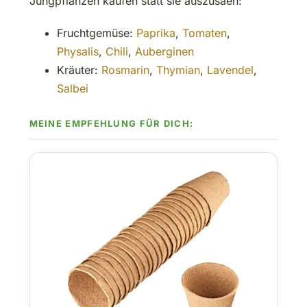
Jungpflanzen kaufen statt sie auszusäen:
Fruchtgemüse:
Paprika
,
Tomaten
,
Physalis
,
Chili
,
Auberginen
Kräuter:
Rosmarin
,
Thymian
,
Lavendel
,
Salbei