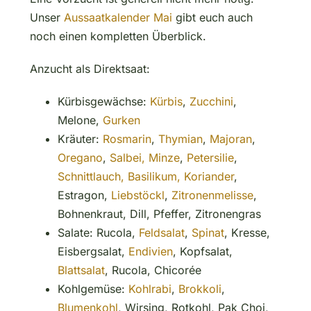
Unser
Aussaatkalender Mai
gibt euch auch
noch einen kompletten Überblick.
Anzucht als Direktsaat:
Kürbisgewächse:
Kürbis
,
Zucchini
,
Melone,
Gurken
Kräuter:
Rosmarin
,
Thymian
,
Majoran
,
Oregano
,
Salbei,
Minze
,
Petersilie
,
Schnittlauch,
Basilikum,
Koriander
,
Estragon,
Liebstöckl
,
Zitronenmelisse
,
Bohnenkraut, Dill, Pfeffer, Zitronengras
Salate: Rucola,
Feldsalat
,
Spinat
, Kresse,
Eisbergsalat,
Endivien
, Kopfsalat,
Blattsalat
, Rucola, Chicorée
Kohlgemüse:
Kohlrabi
,
Brokkoli
,
Blumenkohl
, Wirsing, Rotkohl, Pak Choi,